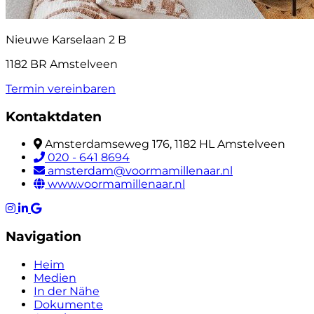
Nieuwe Karselaan 2 B
1182 BR Amstelveen
Termin vereinbaren
Kontaktdaten
Amsterdamseweg 176, 1182 HL Amstelveen
020 - 641 8694
amsterdam@voormamillenaar.nl
www.voormamillenaar.nl
Navigation
Heim
Medien
In der Nähe
Dokumente