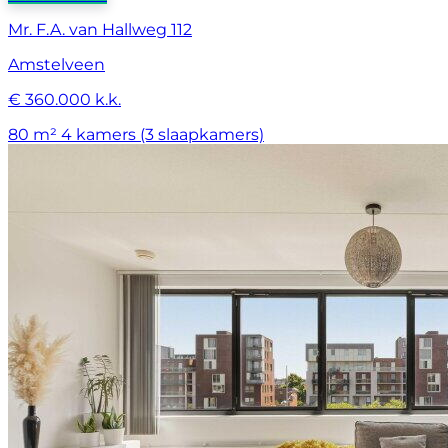
Mr. F.A. van Hallweg 112
Amstelveen
€ 360.000 k.k.
80 m²
4 kamers (3 slaapkamers)