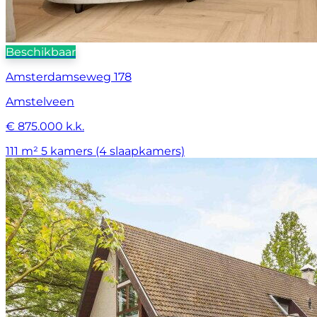
Beschikbaar
Amsterdamseweg 178
Amstelveen
€ 875.000 k.k.
111 m²
5 kamers (4 slaapkamers)