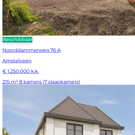
Beschikbaar
Noorddammerweg 76 A
Amstelveen
€ 1.250.000 k.k.
215 m²
8 kamers (7 slaapkamers)