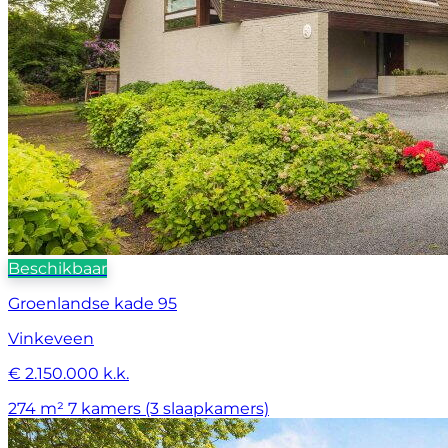
Beschikbaar
Groenlandse kade 95
Vinkeveen
€ 2.150.000 k.k.
274 m²
7 kamers (3 slaapkamers)