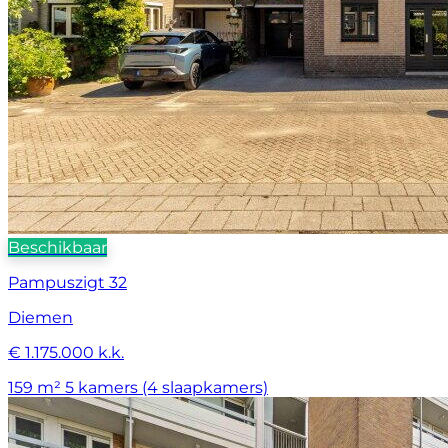
Beschikbaar
Pampuszigt 32
Diemen
€ 1.175.000 k.k.
159 m²
5 kamers (4 slaapkamers)