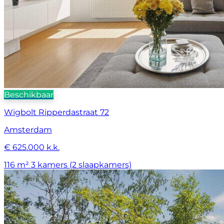
Beschikbaar
Wigbolt Ripperdastraat 72
Amsterdam
€ 625.000 k.k.
116 m²
3 kamers (2 slaapkamers)