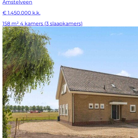
Amstelveen
€ 1.450.000 k.k.
158 m²
4 kamers (3 slaapkamers)