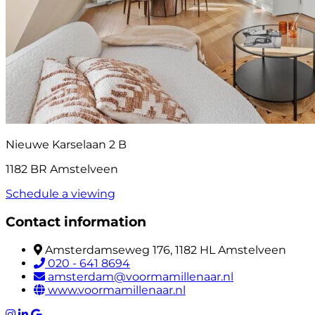
Nieuwe Karselaan 2 B
1182 BR Amstelveen
Schedule a viewing
Contact information
Amsterdamseweg 176, 1182 HL Amstelveen
020 - 641 8694
amsterdam@voormamillenaar.nl
www.voormamillenaar.nl